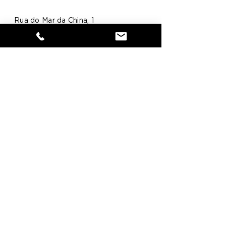
Rua do Mar da China, 1
Escritório 2.4
Parque das Nações
1990-137
Lisboa
geral@ambirumo.pt
21 397 82 55
Início
Serviços
Projectos
Equipa
Sobre
Contactos